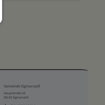
drucken
nach oben
Gemeinde Sigmarszell
Hauptstraße 28
88138 Sigmarszell