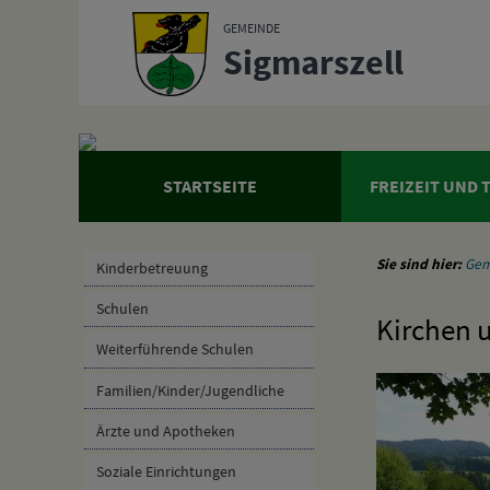
Zum Inhalt
,
zur Navigation
oder
zur Startseite
springen.
GEMEINDE
Sigmarszell
STARTSEITE
FREIZEIT UND
Sie sind hier:
Gem
Kinderbetreuung
Schulen
Kirchen 
Weiterführende Schulen
Familien/Kinder/Jugendliche
Ärzte und Apotheken
Soziale Einrichtungen