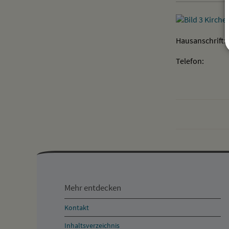
Hausanschrift:
Telefon:
Mehr
entdecken,
Mehr entdecken
Öffnungszeiten
Kontakt
und
Inhaltsverzeichnis