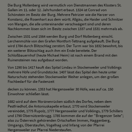
Die Burg Mollenberg wird vermutlich von Dienstmannen des Klosters St.
Gallen im 11. oder 12. Jahrhundert erbaut. 1324 ist Conrad von
Schönstein im Besitz der Burg. Mehrere Patrizier wie die Harzer von
Konstanz, die Rosenhart aus dem württ. Allgäu, die Haider und Schnitzer
von Wangen, die alle untereinander verschwägert sind und deren
Nachkommen lösen sich im Besitz zwischen 1337 und 1531 mehrmals ab.
Zwischen 1531 und 1564 werden Burg und Dorf Mollenberg einschl.
Lerchenmühle von den Grafen Montfort-Tettnang aufgekauft. Die Burg
wird 1784 durch Blitzschlag zerstört. Der Turm war bis 1832 bewohnt, bis
ein weiterer Blitzschlag auch ihm ein Ende bereitete. Der
Schloßbauernhof (heute Michael Heim) ist nach einem Brand mit den
Ruinensteinen neu aufgebaut worden.
Von 1290 bis 1417 kauft das Spital Lindau in Stockenweiler und Volklings
mehrere Höfe und Grundstücke. 1407 lässt das Spital den heute unter
Naturschutz stehenden Stockenweiler Weiher anlegen, um den großen
Fischbedarf für die Fastenzeit
decken zu können. 1353 hat Hergensweiler 30 Höfe, was auf ca. 150
Einwohner schließen lässt.
1682 wird auf dem Moränenrücken südlich des Dorfes, neben dem
Pestfriedhof, die Antoniuskapelle erbaut. 1770 wird Stockenweiler
vereinödet, 1775 Rupolz, 1777 Hergensweiler und Volklings, 1779 Schillers
und 1790 Obernützenbrugg. 1785 kommen die auf der "Bregenzer Seite";
also zu Österreich gehörenden Ortschaften Immen, Haggenberg,
Umgangs, Oberstaufen, Vogelhag und Infang von der Pfarrei
Hergensweiler zur Pfarrei Niederstaufen.