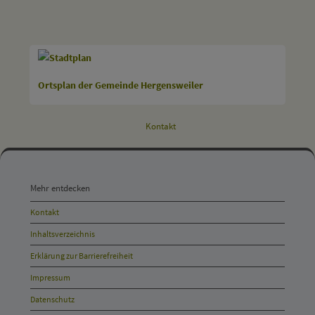
Ortsplan der Gemeinde Hergensweiler
Kontakt
Mehr
entdecken,
Mehr entdecken
Öffnungszeiten
Kontakt
und
Inhaltsverzeichnis
Anschrift
Erklärung zur Barrierefreiheit
und
Impressum
Kontakt
Datenschutz