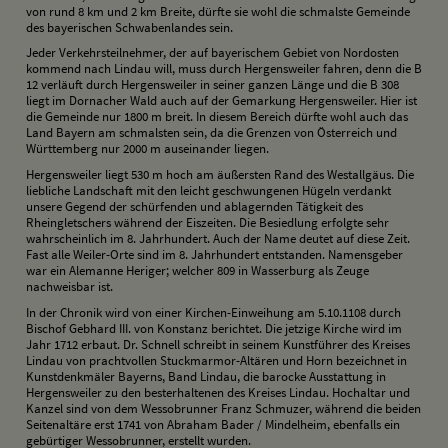
von rund 8 km und 2 km Breite, dürfte sie wohl die schmalste Gemeinde
des bayerischen Schwabenlandes sein.
Jeder Verkehrsteilnehmer, der auf bayerischem Gebiet von Nordosten
kommend nach Lindau will, muss durch Hergensweiler fahren, denn die B
12 verläuft durch Hergensweiler in seiner ganzen Länge und die B 308
liegt im Dornacher Wald auch auf der Gemarkung Hergensweiler. Hier ist
die Gemeinde nur 1800 m breit. In diesem Bereich dürfte wohl auch das
Land Bayern am schmalsten sein, da die Grenzen von Österreich und
Württemberg nur 2000 m auseinander liegen.
Hergensweiler liegt 530 m hoch am äußersten Rand des Westallgäus. Die
liebliche Landschaft mit den leicht geschwungenen Hügeln verdankt
unsere Gegend der schürfenden und ablagernden Tätigkeit des
Rheingletschers während der Eiszeiten. Die Besiedlung erfolgte sehr
wahrscheinlich im 8. Jahrhundert. Auch der Name deutet auf diese Zeit.
Fast alle Weiler-Orte sind im 8. Jahrhundert entstanden. Namensgeber
war ein Alemanne Heriger; welcher 809 in Wasserburg als Zeuge
nachweisbar ist.
In der Chronik wird von einer Kirchen-Einweihung am 5.10.1108 durch
Bischof Gebhard III. von Konstanz berichtet. Die jetzige Kirche wird im
Jahr 1712 erbaut. Dr. Schnell schreibt in seinem Kunstführer des Kreises
Lindau von prachtvollen Stuckmarmor-Altären und Horn bezeichnet in
Kunstdenkmäler Bayerns, Band Lindau, die barocke Ausstattung in
Hergensweiler zu den besterhaltenen des Kreises Lindau. Hochaltar und
Kanzel sind von dem Wessobrunner Franz Schmuzer, während die beiden
Seitenaltäre erst 1741 von Abraham Bader / Mindelheim, ebenfalls ein
gebürtiger Wessobrunner, erstellt wurden.