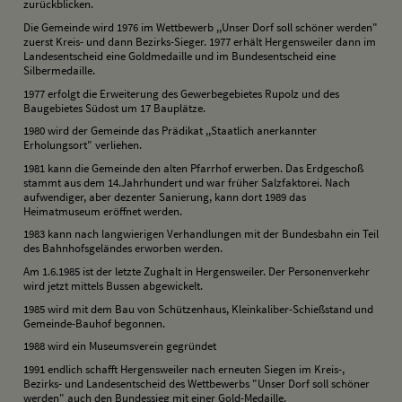
zurückblicken.
Die Gemeinde wird 1976 im Wettbewerb ,,Unser Dorf soll schöner werden"
zuerst Kreis- und dann Bezirks-Sieger. 1977 erhält Hergensweiler dann im
Landesentscheid eine Goldmedaille und im Bundesentscheid eine
Silbermedaille.
1977 erfolgt die Erweiterung des Gewerbegebietes Rupolz und des
Baugebietes Südost um 17 Bauplätze.
1980 wird der Gemeinde das Prädikat ,,Staatlich anerkannter
Erholungsort" verliehen.
1981 kann die Gemeinde den alten Pfarrhof erwerben. Das Erdgeschoß
stammt aus dem 14.Jahrhundert und war früher Salzfaktorei. Nach
aufwendiger, aber dezenter Sanierung, kann dort 1989 das
Heimatmuseum eröffnet werden.
1983 kann nach langwierigen Verhandlungen mit der Bundesbahn ein Teil
des Bahnhofsgeländes erworben werden.
Am 1.6.1985 ist der letzte Zughalt in Hergensweiler. Der Personenverkehr
wird jetzt mittels Bussen abgewickelt.
1985 wird mit dem Bau von Schützenhaus, Kleinkaliber-Schießstand und
Gemeinde-Bauhof begonnen.
1988 wird ein Museumsverein gegründet
1991 endlich schafft Hergensweiler nach erneuten Siegen im Kreis-,
Bezirks- und Landesentscheid des Wettbewerbs "Unser Dorf soll schöner
werden" auch den Bundessieg mit einer Gold-Medaille.