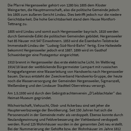
Die Pfarrei Hergensweiler gehört von 1280 bis 1805 dem Kloster
Weingarten, die Hauptmannschaft, also die politische Gemeinde jedoch
bis 1805 zum äußeren Gericht Lindau. Dies betrifft jedoch nur die niedere
Gerichtsbarkeit. Die hohe Gerichtsbarkeit stand dem Hause Montfort-
Tettnang zu.
1805 wird Lindau und somit auch Hergensweiler bayrisch. 1818 werden
durch Gemeinde-Edikt die politischen Gemeinden gebildet. Hergensweiler
hat 85 Häuser mit 547 Einwohnern. 1853 wird die Eisenbahn-Teilstrecke
Immenstadt-Lindau der "Ludwig-Süd-Nord-Bahn" fertig. Eine Haltestelle
bekommt Hergensweiler jedoch erst 1887. 1899 wird im Gasthof
Schweinberger eine Postagentur eingerichtet.
1910 brennt in Hergensweiler das erste elektrische Licht. Im Weltkrieg
1914/18 lässt der weitblickende Bürgermeister Lampart mit russischen
Kriegsgefangenen eine Wasserleitung von Handwerks nach Hergensweiler
bauen. Daraus entsteht der Zweckverband Handwerks-Gruppe, der heute
noch die Wasserversorgung der Gemeinden Hergensweiler, Sigmarszell,
Weißensberg und den Lindauer Stadtteil Oberreitnau versorgt.
Am 1.5.1930 wird durch den Gebirgstrachtenverein ,,D'Leiblachtaler" das
Heimat-Museum gegründet.
Milchwirtschaft, Viehzucht, Obst- und Ackerbau sind seit jeher die
Haupterwerbszweige der Bevölkerung. Seit 150 Jahren hat sich die
Personenzahl in der Gemeinde mehr als verdoppelt. Ebenso konnte durch
Neulandgewinnung und Feldverbesserung der Viehbestand verdoppelt
werden. Rund 125 Wohnhäuser wurden in der genannten Zeit neu erstellt.
Bei der Nummerierung der Gehöfte bzw. der Wohnhäuser im Jahre 1812