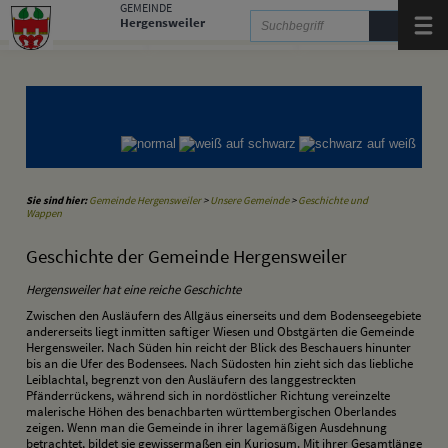
Zum Inhalt
,
zur Navigation
oder
zur Startseite
springen.
GEMEINDE
Hergensweiler
Menü
Gemeinde Hergensweiler
Gemeinde Sigmarszell
Gemeinde Weißensberg
Sie sind hier:
Gemeinde Hergensweiler
>
Unsere Gemeinde
>
Geschichte und
Wappen
Geschichte der Gemeinde Hergensweiler
Hergensweiler hat eine reiche Geschichte
Zwischen den Ausläufern des Allgäus einerseits und dem Bodenseegebiete
andererseits liegt inmitten saftiger Wiesen und Obstgärten die Gemeinde
Hergensweiler. Nach Süden hin reicht der Blick des Beschauers hinunter
bis an die Ufer des Bodensees. Nach Südosten hin zieht sich das liebliche
Leiblachtal, begrenzt von den Ausläufern des langgestreckten
Pfänderrückens, während sich in nordöstlicher Richtung vereinzelte
malerische Höhen des benachbarten württembergischen Oberlandes
zeigen. Wenn man die Gemeinde in ihrer lagemäßigen Ausdehnung
betrachtet, bildet sie gewissermaßen ein Kuriosum. Mit ihrer Gesamtlänge