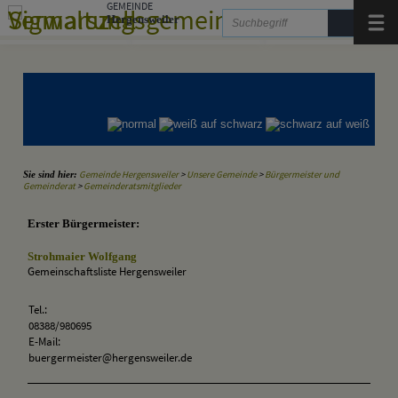
Zum Inhalt
,
zur Navigation
GEMEINDE
oder
zur Startseite
springen.
Hergensweiler
Menü
Gemeinde Hergensweiler
Gemeinde Sigmarszell
Gemeinde Weißensberg
Gemeinde Hergensweiler
>
Unsere Gemeinde
>
Bürgermeister und
Sie sind hier:
Gemeinderat
>
Gemeinderatsmitglieder
Erster Bürgermeister:
Strohmaier Wolfgang
Gemeinschaftsliste Hergensweiler
Tel.:
08388/980695
E-Mail:
buergermeister@hergensweiler.de