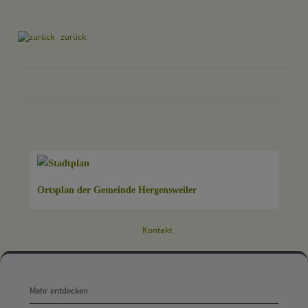
zurück
drucken
nach oben
Ortsplan der Gemeinde Hergensweiler
Kontakt
Mehr
entdecken,
Mehr entdecken