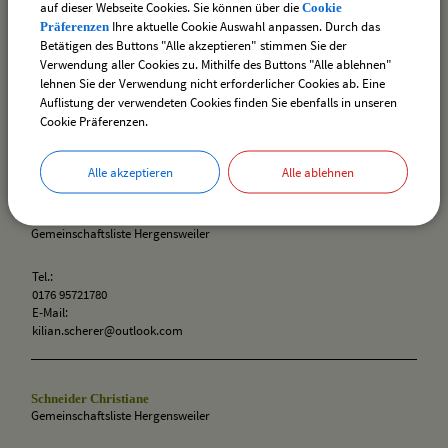
auf dieser Webseite Cookies. Sie können über die
Cookie
Schega Roman
Ihre aktuelle Cookie Auswahl anpassen. Durch das
Präferenzen
Gemeinschaftsliste Hergensweiler
Betätigen des Buttons "Alle akzeptieren" stimmen Sie der
Verwendung aller Cookies zu. Mithilfe des Buttons "Alle ablehnen"
Tel.:
lehnen Sie der Verwendung nicht erforderlicher Cookies ab. Eine
0170 4770114
Auflistung der verwendeten Cookies finden Sie ebenfalls in unseren
E-Mail:
Cookie Präferenzen.
schega.lw@t-online.de
Zweckverband Wasserversorgung
Alle akzeptieren
Alle ablehnen
Scherer Kilian
Gemeinschaftsliste Hergensweiler
Tel.:
0176 95721780
E-Mail:
kilian.scherer@outlook.com
Schneider Christiane
Gemeinschaftsliste Hergensweiler