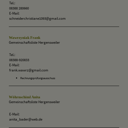
Tel.:
08388 280660
E-Mail:
schneiderchristiane1093@gmail.com
Wawrzyniak Frank
Gemeinschaftsliste Hergensweiler
Tel.:
08388-920833
E-Mail:
frank.wawrz@gmail.com
Rechnungsprüfungsausschuss
Wöhrnschiml Anita
Gemeinschaftsliste Hergensweiler
E-Mail:
anita_bader@web.de