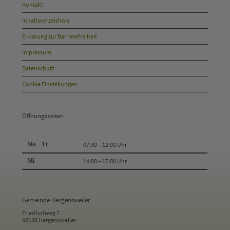
Öffnungszeiten
Kontakt
und
Inhaltsverzeichnis
Anschrift
Erklärung zur Barrierefreiheit
und
Impressum
Kontakt
Datenschutz
Cookie Einstellungen
Öffnungszeiten
Mo – Fr
07:30 – 12:00 Uhr
Mi
14:00 – 17:00 Uhr
Gemeinde Hergensweiler
Friedhofweg 7
88138 Hergensweiler