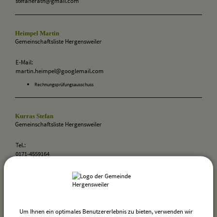
stefanerath@gmail.com
Heimpel Martin
Gemeinschaftsliste Hergensweiler
E-Mail:
martin.heimpel@googlemail.com
Rechnungsprüfungsausschuss
Kurras Stefan
Gemeinschaftsliste Hergensweiler
Tel.:
0171-4559164
Fax:
08385-921853
E-Mail:
stefan.kurras@freenet.de
Um Ihnen ein optimales Benutzererlebnis zu bieten, verwenden wir