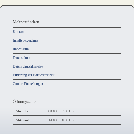
Mehr
entdecken,
Mehr entdecken
Öffnungszeiten
Kontakt
und
Inhaltsverzeichnis
Anschrift
Impressum
und
Datenschutz
Kontakt
Datenschutzhinweise
Erklärung zur Barrierefreiheit
Cookie Einstellungen
Öffnungszeiten
Mo – Fr
08:00 – 12:00 Uhr
Mittwoch
14:00 – 18:00 Uhr