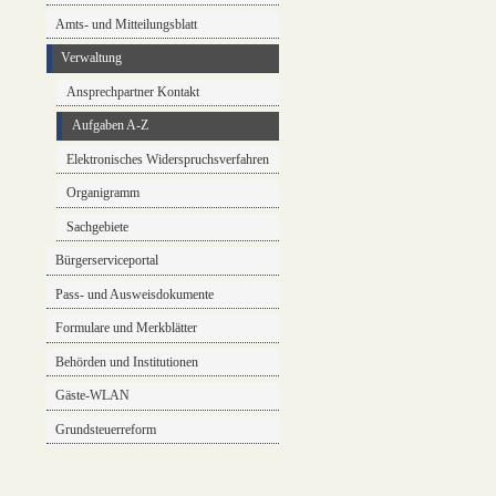
Amts- und Mitteilungsblatt
Verwaltung
Ansprechpartner Kontakt
Aufgaben A-Z
Elektronisches Widerspruchsverfahren
Organigramm
Sachgebiete
Bürgerserviceportal
Pass- und Ausweisdokumente
Formulare und Merkblätter
Behörden und Institutionen
Gäste-WLAN
Grundsteuerreform