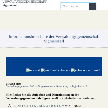
Zum Inhalt
,
zur Navigation
oder
zur Startseite
springen.
VERWALTUNGSGEMEINSCHAFT
Startseite
Bürgerservice
Die Verwaltungsgemeinschaft
Unsere Gemeinden
Gemeinde Hergensweiler
Gemeinde Sigmarszell
Gemeinde Weißensberg
Sigmarszell
Kontakt
Informationsbroschüre der Verwaltungsgemeinschaft
Sigmarszell
Sie sind hier:
Verwaltungsgemeinschaft
>
Bürgerservice
>
Verwaltung
>
Aufgaben A-Z
Hier finden Sie alle
Aufgaben und Dienstleistungen der
Verwaltungsgemeinschaft Sigmarszell
in alphabetischer Sortierung.
A
B
D
E
F
G
H
I
J
K
L
M
N
O
P
R
S
T
U
V
W
Z
ALLE