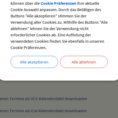
ssitzung
können über die
Cookie Präferenzen
Ihre aktuelle
Cookie Auswahl anpassen. Durch das Betätigen des
Sitzungen
Buttons "Alle akzeptieren" stimmen Sie der
im Sitzungsraum des Rathauses Weißensberg, Kirchstr. 13
Verwendung aller Cookies zu. Mithilfe des Buttons "Alle
ablehnen" lehnen Sie der Verwendung nicht
erforderlicher Cookies ab. Eine Auflistung der
 geöffnet - Dauerausstellung + Sonderausstellung
verwendeten Cookies finden Sie ebenfalls in unseren
Verschiedenes
Cookie Präferenzen.
Heimatmuseum
Dorfstraße 20
Alle akzeptieren
Alle ablehnen
88138 Hergensweiler
enen Termine als VCS-Kalenderdatei downloaden
enen Termine als iCal-Kalenderdatei downloaden