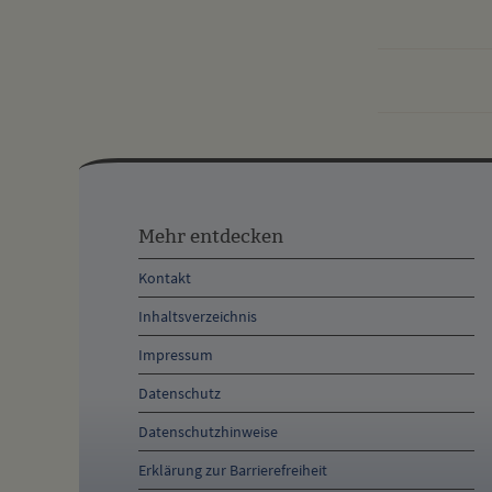
Mehr
entdecken,
Mehr entdecken
Öffnungszeiten
Kontakt
und
Inhaltsverzeichnis
Anschrift
Impressum
und
Datenschutz
Kontakt
Datenschutzhinweise
Erklärung zur Barrierefreiheit