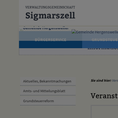
Zum Inhalt
,
zur Navigation
oder
zur Startseite
springen.
VERWALTUNGSGEMEINSCHAFT
Sigmarszell
Gemeinde Hergensweiler
BÜRGERSERVICE
GRUNDSTEUE
Informatio
Sie sind hier:
Ver
Aktuelles, Bekanntmachungen
Amts- und Mitteilungsblatt
Veranst
Grundsteuerreform