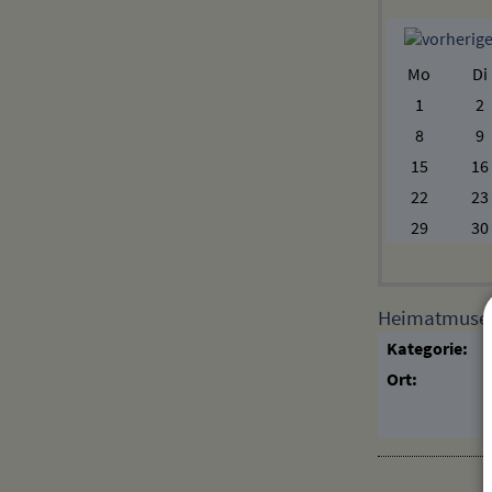
Mo
Di
1
2
8
9
15
16
22
23
29
30
Heimatmuseum
Kategorie:
Ort: