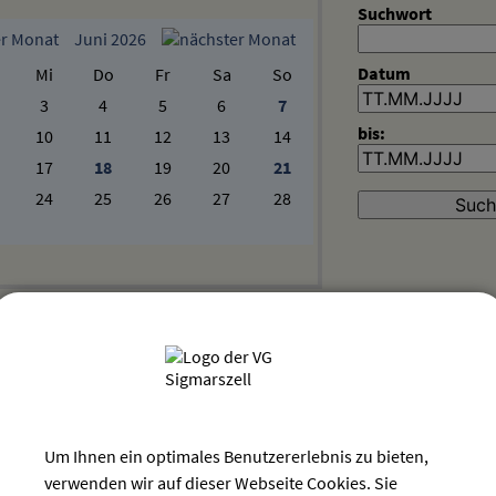
Suchwort
Juni 2026
Datum
Mi
Do
Fr
Sa
So
3
4
5
6
7
bis:
10
11
12
13
14
17
18
19
20
21
24
25
26
27
28
 geöffnet - Dauerausstellung + Sonderausstellung
Verschiedenes
Heimatmuseum
Dorfstraße 20
88138 Hergensweiler
Um Ihnen ein optimales Benutzererlebnis zu bieten,
verwenden wir auf dieser Webseite Cookies. Sie