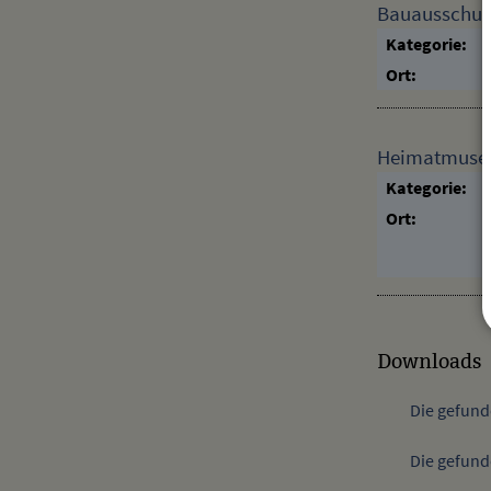
Bauausschus
Kategorie:
Ort:
Heimatmuseum
Kategorie:
Ort:
Downloads
Die gefund
Die gefund