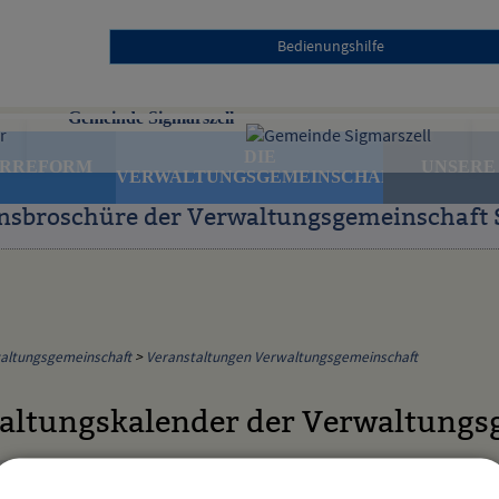
Bedienungshilfe
Gemeinde Sigmarszell
DIE
ERREFORM
UNSERE
VERWALTUNGSGEMEINSCHAFT
nsbroschüre der Verwaltungsgemeinschaft 
altungsgemeinschaft
>
Veranstaltungen Verwaltungsgemeinschaft
altungskalender der Verwaltungs
Kategorie