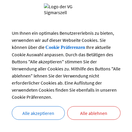
Suchwort
Juni 2026
Datum
Mi
Do
Fr
Sa
So
3
4
5
6
Um Ihnen ein optimales Benutzererlebnis zu bieten,
7
bis:
verwenden wir auf dieser Webseite Cookies. Sie
10
11
12
13
14
können über die
Ihre aktuelle
Cookie Präferenzen
17
19
20
18
21
Cookie Auswahl anpassen. Durch das Betätigen des
24
25
26
27
28
Buttons "Alle akzeptieren" stimmen Sie der
Verwendung aller Cookies zu. Mithilfe des Buttons "Alle
ablehnen" lehnen Sie der Verwendung nicht
erforderlicher Cookies ab. Eine Auflistung der
Es wurden keine V
verwendeten Cookies finden Sie ebenfalls in unseren
Cookie Präferenzen.
Alle akzeptieren
Alle ablehnen