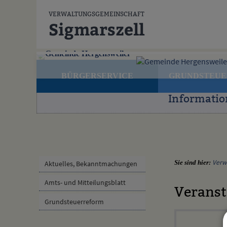
Zum Inhalt
,
zur Navigation
oder
zur Startseite
springen.
VERWALTUNGSGEMEINSCHAFT
Sigmarszell
Gemeinde Hergensweiler
BÜRGERSERVICE
GRUNDSTEU
Informatio
Verw
Sie sind hier:
Aktuelles, Bekanntmachungen
Amts- und Mitteilungsblatt
Veranst
Grundsteuerreform