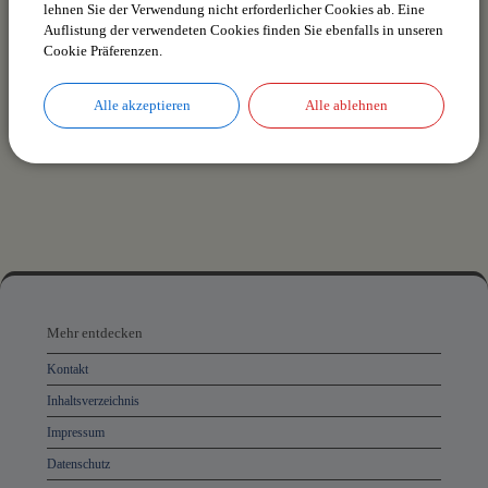
lehnen Sie der Verwendung nicht erforderlicher Cookies ab. Eine
Auflistung der verwendeten Cookies finden Sie ebenfalls in unseren
Es wurden keine Veranstaltungen gefunden.
Cookie Präferenzen.
Alle akzeptieren
Alle ablehnen
drucken
nach oben
Mehr
entdecken,
Mehr entdecken
Öffnungszeiten
Kontakt
und
Inhaltsverzeichnis
Anschrift
Impressum
und
Datenschutz
Kontakt