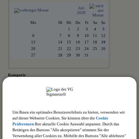
Juli
2026
Mo
Di
Mi
Do
Fr
Sa
So
1
2
3
4
5
6
7
8
9
10
11
12
13
14
15
16
17
18
19
20
21
22
23
24
25
26
27
28
29
30
31
Kategorie
Suchwort
Datum
Um Ihnen ein optimales Benutzererlebnis zu bieten, verwenden wir
bis:
auf dieser Webseite Cookies. Sie können über die
Cookie
Präferenzen
Ihre aktuelle Cookie Auswahl anpassen. Durch das
Betätigen des Buttons "Alle akzeptieren" stimmen Sie der
Verwendung aller Cookies zu. Mithilfe des Buttons "Alle ablehnen"