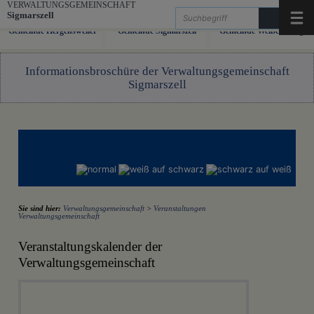
Zum Inhalt
,
zur Navigation
oder
zur Startseite
springen.
VERWALTUNGSGEMEINSCHAFT
Sigmarszell
Menü
Gemeinde Hergensweiler
Gemeinde Sigmarszell
Gemeinde Weißensberg
Informationsbroschüre der Verwaltungsgemeinschaft
Sigmarszell
Sie sind hier:
Verwaltungsgemeinschaft
>
Veranstaltungen
Verwaltungsgemeinschaft
Veranstaltungskalender der
Verwaltungsgemeinschaft