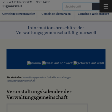
Zum Inhalt
,
zur Navigation
oder
zur Startseite
springen.
VERWALTUNGSGEMEINSCHAFT
Sigmarszell
Menü
Gemeinde Hergensweiler
Gemeinde Sigmarszell
Gemeinde Weißensberg
Informationsbroschüre der
Verwaltungsgemeinschaft Sigmarszell
Sie sind hier:
Verwaltungsgemeinschaft
>
Veranstaltungen
Verwaltungsgemeinschaft
Veranstaltungskalender der
Verwaltungsgemeinschaft