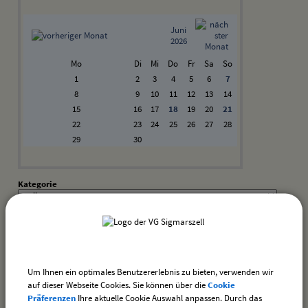
Juni
2026
Mo
Di
Mi
Do
Fr
Sa
So
1
2
3
4
5
6
7
8
9
10
11
12
13
14
15
16
17
18
19
20
21
22
23
24
25
26
27
28
29
30
Kategorie
Suchwort
Datum
Um Ihnen ein optimales Benutzererlebnis zu bieten, verwenden wir
bis:
auf dieser Webseite Cookies. Sie können über die
Cookie
Präferenzen
Ihre aktuelle Cookie Auswahl anpassen. Durch das