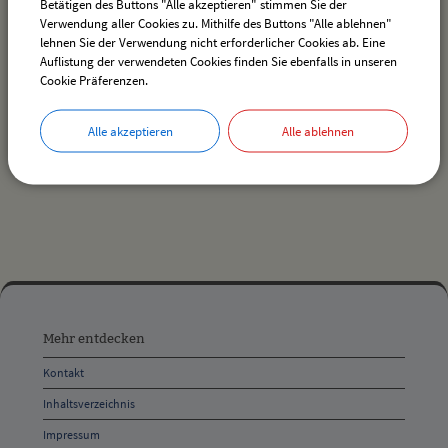
Betätigen des Buttons "Alle akzeptieren" stimmen Sie der
Verwendung aller Cookies zu. Mithilfe des Buttons "Alle ablehnen"
lehnen Sie der Verwendung nicht erforderlicher Cookies ab. Eine
Auflistung der verwendeten Cookies finden Sie ebenfalls in unseren
Es wurden keine Veranstaltungen gefunden.
Cookie Präferenzen.
Alle akzeptieren
Alle ablehnen
drucken
nach oben
Mehr
entdecken,
Mehr entdecken
Öffnungszeiten
Kontakt
und
Inhaltsverzeichnis
Anschrift
Impressum
und