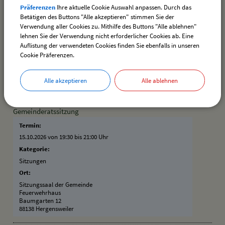
Termin:
Präferenzen
Ihre aktuelle Cookie Auswahl anpassen. Durch das
07.10.2026
–
31.10.2026
Betätigen des Buttons "Alle akzeptieren" stimmen Sie der
Verwendung aller Cookies zu. Mithilfe des Buttons "Alle ablehnen"
Kategorie:
lehnen Sie der Verwendung nicht erforderlicher Cookies ab. Eine
Vereine
Auflistung der verwendeten Cookies finden Sie ebenfalls in unseren
Ort:
Cookie Präferenzen.
Schützenheim Hergensweiler
Bahnhofstraße 24
88138 Hergensweiler
Alle akzeptieren
Alle ablehnen
Gemeinderatssitzung
Termin:
15.10.2026 von 19:30
bis 21:00 Uhr
Kategorie:
Sitzungen
Ort:
Sitzungssaal der Gemeinde
Feuerwehrhaus
Baumgarten 12
88138 Hergensweiler