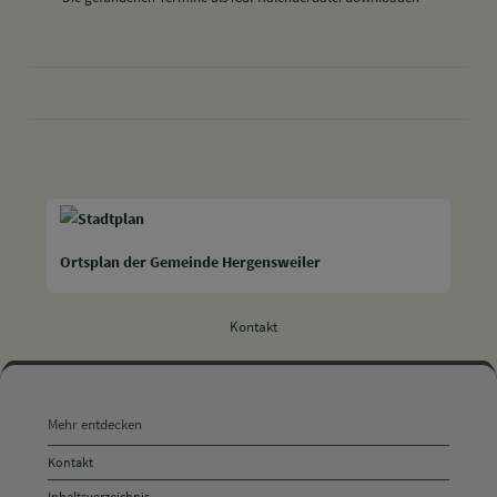
drucken
nach oben
Ortsplan der Gemeinde Hergensweiler
Kontakt
Mehr
entdecken,
Mehr entdecken
Öffnungszeiten
Kontakt
und