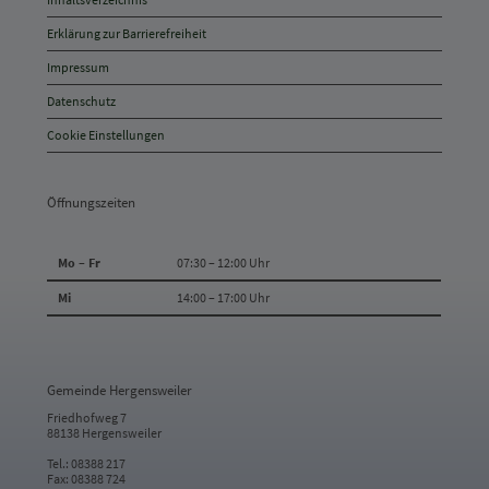
Inhaltsverzeichnis
Anschrift
Erklärung zur Barrierefreiheit
und
Impressum
Kontakt
Datenschutz
Cookie Einstellungen
Öffnungszeiten
Mo – Fr
07:30 – 12:00 Uhr
Mi
14:00 – 17:00 Uhr
Gemeinde Hergensweiler
Friedhofweg 7
88138 Hergensweiler
Tel.: 08388 217
Fax: 08388 724