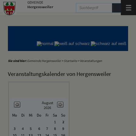
Zum Inhalt
,
zur Navigation
oder
zur Startseite
springen.
GEMEINDE
Hergensweiler
Menü
Gemeinde Hergensweiler
Gemeinde Sigmarszell
Gemeinde Weißensberg
Sie sind hier:
Gemeinde Hergensweiler
>
Startseite
>
Veranstaltungen
Veranstaltungskalender von Hergensweiler
August
2026
Mo
Di
Mi
Do
Fr
Sa
So
1
2
3
4
5
6
7
8
9
10
11
12
13
14
15
16