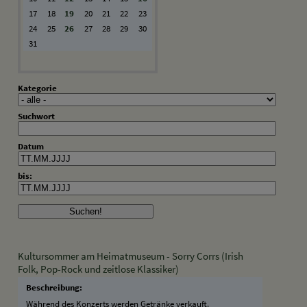
17
18
19
20
21
22
23
24
25
26
27
28
29
30
31
Kategorie
Suchwort
Datum
bis:
Kultursommer am Heimatmuseum - Sorry Corrs (Irish
Folk, Pop-Rock und zeitlose Klassiker)
Beschreibung:
Während des Konzerts werden Getränke verkauft.