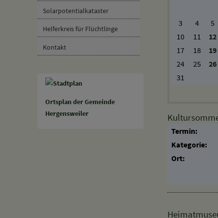
Breitbandausbau
Mo
Di
Mi
Solarpotentialkataster
3
4
5
Helferkreis für Flüchtlinge
10
11
12
Kontakt
17
18
19
24
25
26
31
Ortsplan der Gemeinde
Hergensweiler
Kultursommer
Termin:
Kategorie:
Ort: