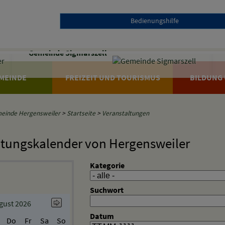
Bedienungshilfe
Gemeinde Sigmarszell
MEINDE
FREIZEIT UND TOURISMUS
BILDUNG 
einde Hergensweiler
>
Startseite
>
Veranstaltungen
ltungskalender von Hergensweiler
Kategorie
Suchwort
gust 2026
Datum