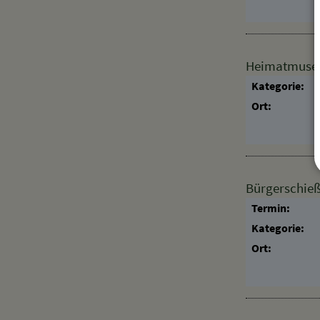
Heimatmuseum
Kategorie:
Ort:
Bürgerschie
Termin:
Kategorie:
Ort: