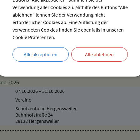
Dorfstraße 20
Verwendung aller Cookies zu. Mithilfe des Buttons "Alle
88138 Hergensweiler
ablehnen" lehnen Sie der Verwendung nicht
erforderlicher Cookies ab. Eine Auflistung der
verwendeten Cookies finden Sie ebenfalls in unseren
 geöffnet - Dauerausstellung + Sonderausstellung
Cookie Präferenzen.
Verschiedenes
Heimatmuseum
Alle akzeptieren
Alle ablehnen
Dorfstraße 20
88138 Hergensweiler
ßen 2026
07.10.2026
–
31.10.2026
Vereine
Schützenheim Hergensweiler
Bahnhofstraße 24
88138 Hergensweiler