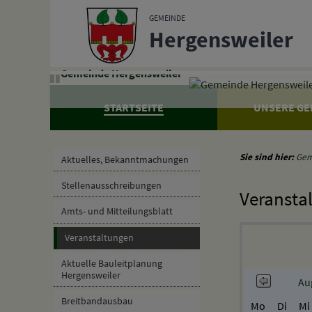
Zum Inhalt
,
zur Navigation
oder
zur Startseite
springen.
GEMEINDE
Hergensweiler
Gemeinde Hergensweiler
STARTSEITE
UNSERE GE
Sie sind hier:
Gem
Aktuelles, Bekanntmachungen
Stellenausschreibungen
Veransta
Amts- und Mitteilungsblatt
Veranstaltungen
Aktuelle Bauleitplanung
Hergensweiler
Au