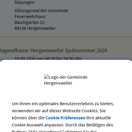
Sitzungen
Sitzungssaal der Gemeinde
Feuerwehrhaus
Baumgarten 12
88138 Hergensweiler
 Jugendbazar Hergensweiler Spätsommer 2026
19.09.2026 von 08:30
bis 14:30 Uhr
Märkte
Leiblachhalle
Friedhofweg 6
88138 Hergensweiler
Um Ihnen ein optimales Benutzererlebnis zu bieten,
verwenden wir auf dieser Webseite Cookies. Sie
 geöffnet - Dauerausstellung + Sonderausstellung
können über die
Cookie Präferenzen
Ihre aktuelle
Verschiedenes
Cookie Auswahl anpassen. Durch das Betätigen des
Heimatmuseum
Buttons "Alle akzeptieren" stimmen Sie der