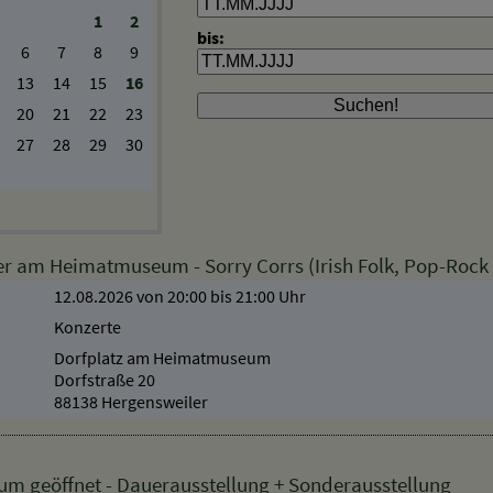
Do
Fr
Sa
So
1
2
bis:
6
7
8
9
13
14
15
16
20
21
22
23
27
28
29
30
 am Heimatmuseum - Sorry Corrs (Irish Folk, Pop-Rock u
12.08.2026 von 20:00
bis 21:00 Uhr
Konzerte
Dorfplatz am Heimatmuseum
Dorfstraße 20
88138 Hergensweiler