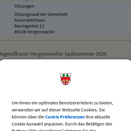
Sitzungen
Sitzungssaal der Gemeinde
Feuerwehrhaus
Baumgarten 12
88138 Hergensweiler
 Jugendbazar Hergensweiler Spätsommer 2026
19.09.2026 von 08:30
bis 14:30 Uhr
Märkte
Leiblachhalle
Friedhofweg 6
88138 Hergensweiler
Um Ihnen ein optimales Benutzererlebnis zu bieten,
verwenden wir auf dieser Webseite Cookies. Sie
 geöffnet - Dauerausstellung + Sonderausstellung
können über die
Cookie Präferenzen
Ihre aktuelle
Verschiedenes
Cookie Auswahl anpassen. Durch das Betätigen des
Heimatmuseum
Buttons "Alle akzeptieren" stimmen Sie der