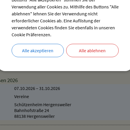
Dorfstraße 20
Verwendung aller Cookies zu. Mithilfe des Buttons "Alle
88138 Hergensweiler
ablehnen" lehnen Sie der Verwendung nicht
erforderlicher Cookies ab. Eine Auflistung der
verwendeten Cookies finden Sie ebenfalls in unseren
 geöffnet - Dauerausstellung + Sonderausstellung
Cookie Präferenzen.
Verschiedenes
Heimatmuseum
Alle akzeptieren
Alle ablehnen
Dorfstraße 20
88138 Hergensweiler
ßen 2026
07.10.2026
–
31.10.2026
Vereine
Schützenheim Hergensweiler
Bahnhofstraße 24
88138 Hergensweiler