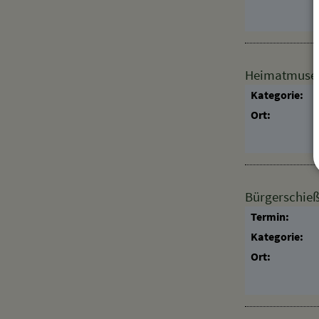
Heimatmuseum
Kategorie:
Ort:
Bürgerschie
Termin:
Kategorie:
Ort: