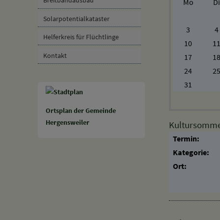
Breitbandausbau
Mo
Di
Solarpotentialkataster
3
4
Helferkreis für Flüchtlinge
10
1
Kontakt
17
1
24
2
31
Ortsplan der Gemeinde
Hergensweiler
Kultursommer
Termin:
Kategorie:
Ort: