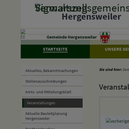
Zum Inhalt
,
zur Navigation
oder
zur Startseite
springen.
GEMEINDE
Hergensweiler
Gemeinde Hergensweiler
STARTSEITE
UNSERE GE
Sie sind hier:
Gem
Aktuelles, Bekanntmachungen
Stellenausschreibungen
Veransta
Amts- und Mitteilungsblatt
Veranstaltungen
Aktuelle Bauleitplanung
Hergensweiler