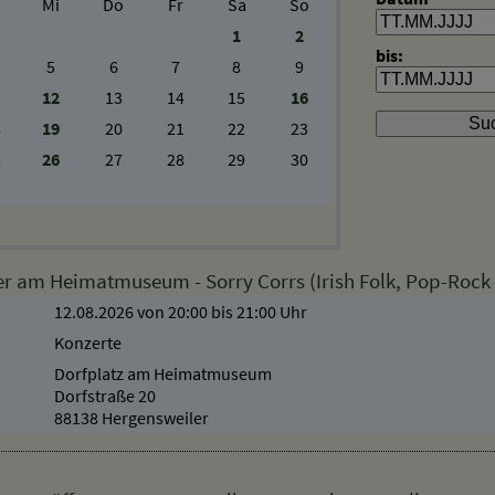
Mi
Do
Fr
Sa
So
1
2
bis:
5
6
7
8
9
1
12
13
14
15
16
8
19
20
21
22
23
5
26
27
28
29
30
 am Heimatmuseum - Sorry Corrs (Irish Folk, Pop-Rock u
12.08.2026 von 20:00
bis 21:00 Uhr
Konzerte
Dorfplatz am Heimatmuseum
Dorfstraße 20
88138 Hergensweiler